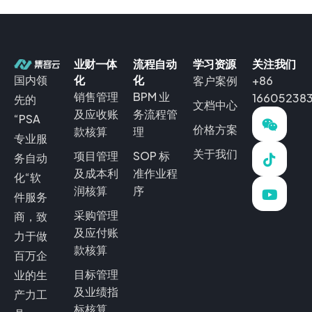
业财一体
流程自动
学习资源
关注我们
国内领
化
化
客户案例
+86
销售管理
BPM 业
16605238
先的
文档中心
及应收账
务流程管
“PSA
价格方案
款核算
理
专业服
关于我们
项目管理
SOP 标
务自动
及成本利
准作业程
化“软
润核算
序
件服务
采购管理
商，致
及应付账
力于做
款核算
百万企
目标管理
业的生
及业绩指
产力工
标核算