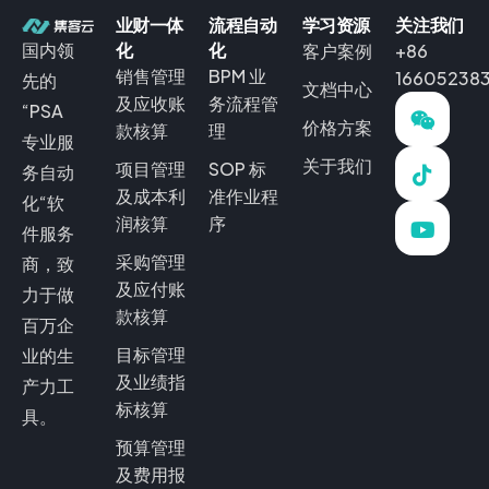
业财一体
流程自动
学习资源
关注我们
国内领
化
化
客户案例
+86
销售管理
BPM 业
16605238
先的
文档中心
及应收账
务流程管
“PSA
价格方案
款核算
理
专业服
关于我们
项目管理
SOP 标
务自动
及成本利
准作业程
化“软
润核算
序
件服务
采购管理
商，致
及应付账
力于做
款核算
百万企
目标管理
业的生
及业绩指
产力工
标核算
具。
预算管理
及费用报