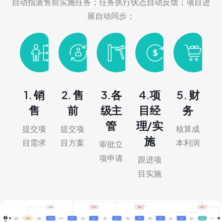
自动指派售前实施任务；任务执行状态自动反馈；项目进
展自动同步；
1. 销
2. 售
3.各
4.项
5. 财
售
前
级主
目经
务
管
理/实
提交项
提交项
核算成
施
目需求
目方案
本利润
审批立
项申请
跟进项
目实施